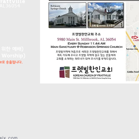
attville
 AL36054
를 위한 예배)
 Worship
)
e
로 송출됩니다.
wix.com