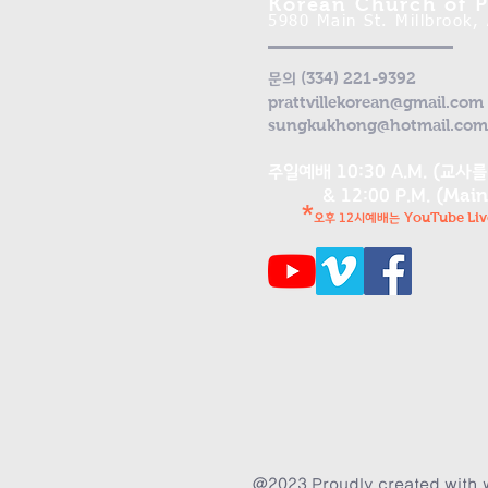
K
orean Church of Pr
5980 Main St. Millbrook,
(334) 221-9392
문의
prattvillekorean@gmail.com
sungkukhong@hotmail.com
주일예배 10:30 A.M. (교사
Main
& 12:00 P.M.
(
*
YouTube Liv
오후 12시예배는
@2023 Proudly created with