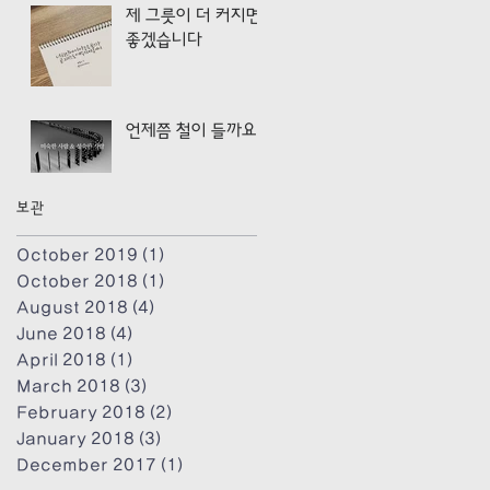
제 그릇이 더 커지면
좋겠습니다
언제쯤 철이 들까요?
보관
October 2019
(1)
1 post
October 2018
(1)
1 post
August 2018
(4)
4 posts
June 2018
(4)
4 posts
April 2018
(1)
1 post
March 2018
(3)
3 posts
February 2018
(2)
2 posts
January 2018
(3)
3 posts
December 2017
(1)
1 post